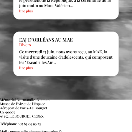
le président de la République, à la cérémonie du 18
juin matin au Mont Valérien....
lire plus
EAJ D’ORLÉANS AU MAE
Divers
Ce mercredi 17 juin, nous avons reçu, au MAE, la
visite d’une douzaine d’adolescents, qui composent
les "Escadrilles Air...
lire plus
Mémorial Normandie-Niemen
Musée de l’Air et de l’Espace
Aéroport de Paris-Le Bourget
CS 90005
93352 LE BOURGET CEDEX
Téléphone : 07 83 09 99 23
Mail : normandie.niemen@wanadoo.fr