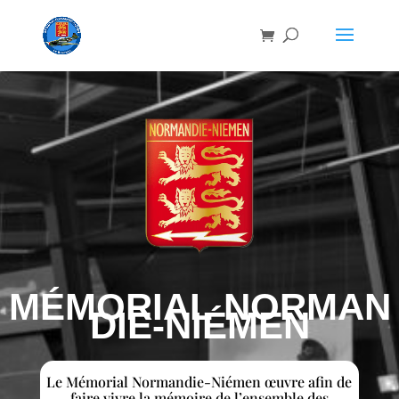
MÉMORIAL
NORMAN
DIE-
NIÉMEN
Le Mémorial Normandie-Niémen œuvre afin de
faire vivre la mémoire de l’ensemble des