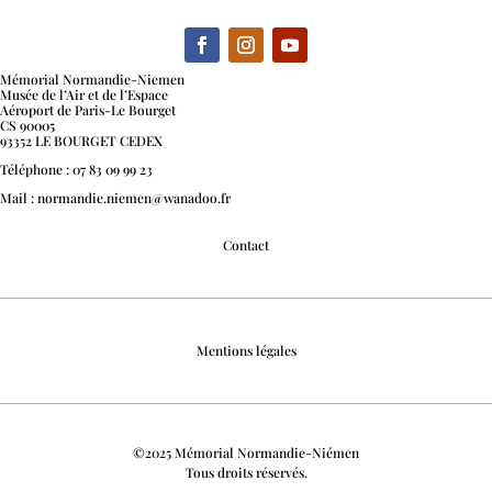
Mémorial Normandie-Niemen
Musée de l’Air et de l’Espace
Aéroport de Paris-Le Bourget
CS 90005
93352 LE BOURGET CEDEX
Téléphone : 07 83 09 99 23
Mail : normandie.niemen@wanadoo.fr
Contact
Mentions légales
©2025 Mémorial Normandie-Niémen
Tous droits réservés.