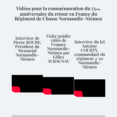
Vidéos pour la commémoration du 75
ème
anniversaire du retour en France du
Régiment de Chasse Normandie-Niémen
Visite guidée
Interview de
vidéo de
Interview du lcl
Pierre ROURE,
l’espace
Antoine
Président du
Normandie-
COURTY,
Memorial
Niémen par
commandant du
Normandie-
Gilles
régiment 2/30
Niémen
AUBAGNAC
Normandie-
Niémen