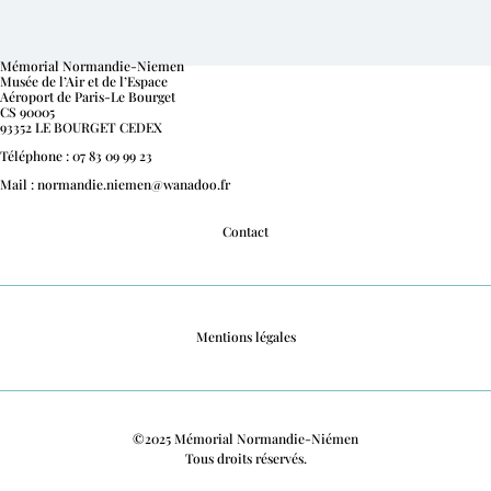
Mémorial Normandie-Niemen
Musée de l’Air et de l’Espace
Aéroport de Paris-Le Bourget
CS 90005
93352 LE BOURGET CEDEX
Téléphone : 07 83 09 99 23
Mail : normandie.niemen@wanadoo.fr
Contact
Mentions légales
©2025 Mémorial Normandie-Niémen
Tous droits réservés.