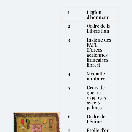
1
Légion
d'honneur
2
Ordre de la
Libération
3
Insigne des
FAFL
(Forces
aériennes
françaises
libres)
4
Médaille
militaire
5
Croix de
guerre
1939-1945
avec 6
palmes
6
Ordre de
Lénine
7
Etoile d'or