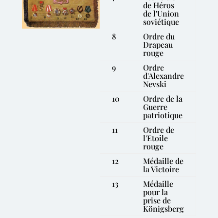
de Héros
de l'Union
soviétique
8
Ordre du
Drapeau
rouge
9
Ordre
d'Alexandre
Nevski
10
Ordre de la
Guerre
patriotique
11
Ordre de
l'Etoile
rouge
12
Médaille de
la Victoire
13
Médaille
pour la
prise de
Königsberg