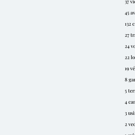
37 v
45 a
132 
27 t
24 v
22 l
19 v
8 ga
5 te
4 ca
3 us
2 ve