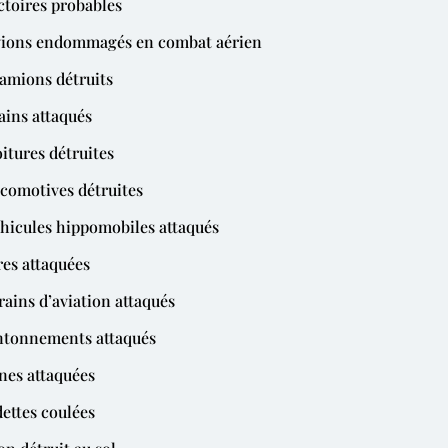
ictoires probables
vions endommagés en combat aérien
camions détruits
rains attaqués
oitures détruites
ocomotives détruites
éhicules hippomobiles attaqués
res attaquées
rrains d’aviation attaqués
ntonnements attaqués
ines attaquées
dettes coulées