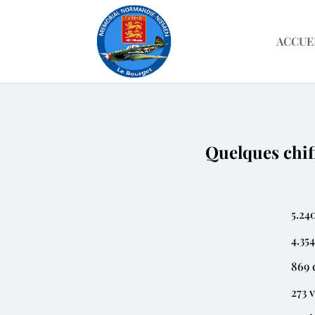
ACCUE
Quelques chif
5.24
4.35
869 
273 