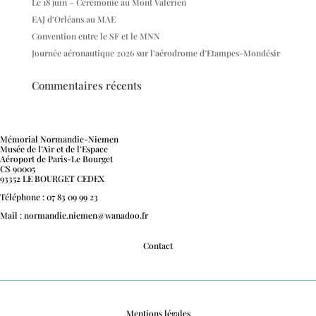
Le 18 juin – Cérémonie au Mont Valérien
EAJ d’Orléans au MAE
Convention entre le SF et le MNN
Journée aéronautique 2026 sur l’aérodrome d’Etampes-Mondésir
Commentaires récents
Mémorial Normandie-Niemen
Musée de l’Air et de l’Espace
Aéroport de Paris-Le Bourget
CS 90005
93352 LE BOURGET CEDEX
Téléphone : 07 83 09 99 23
Mail : normandie.niemen@wanadoo.fr
Contact
Mentions légales