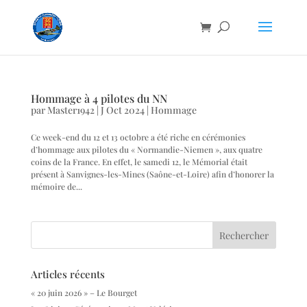
Hommage à 4 pilotes du NN
par
Master1942
|
J Oct 2024
|
Hommage
Ce week-end du 12 et 13 octobre a été riche en cérémonies
d’hommage aux pilotes du « Normandie-Niemen », aux quatre
coins de la France. En effet, le samedi 12, le Mémorial était
présent à Sanvignes-les-Mines (Saône-et-Loire) afin d’honorer la
mémoire de...
Articles récents
« 20 juin 2026 » – Le Bourget