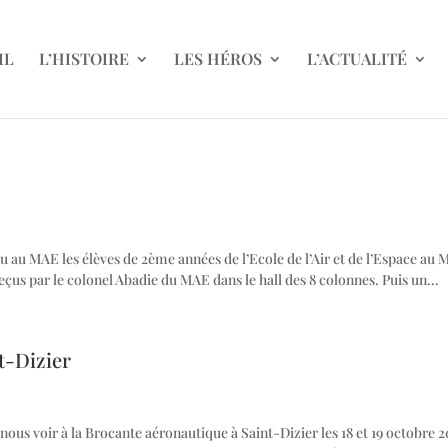
IL
L’HISTOIRE
LES HÉROS
L’ACTUALITÉ
u au MAE les élèves de 2ème années de l’Ecole de l’Air et de l’Espace au 
 reçus par le colonel Abadie du MAE dans le hall des 8 colonnes. Puis un...
t-Dizier
 nous voir à la Brocante aéronautique à Saint-Dizier les 18 et 19 octobre 