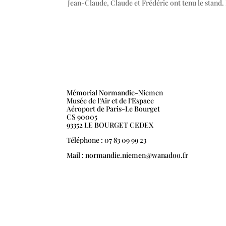
Jean-Claude, Claude et Frédéric ont tenu le stand.
Mémorial Normandie-Niemen
Musée de l’Air et de l’Espace
Aéroport de Paris-Le Bourget
CS 90005
93352 LE BOURGET CEDEX
Téléphone : 07 83 09 99 23
Mail : normandie.niemen@wanadoo.fr