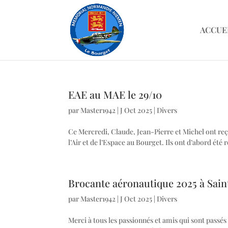
ACCUE
EAE au MAE le 29/10
par
Master1942
|
J Oct 2025
|
Divers
Ce Mercredi, Claude, Jean-Pierre et Michel ont reç
l’Air et de l’Espace au Bourget. Ils ont d’abord été
Brocante aéronautique 2025 à Sain
par
Master1942
|
J Oct 2025
|
Divers
Merci à tous les passionnés et amis qui sont passés