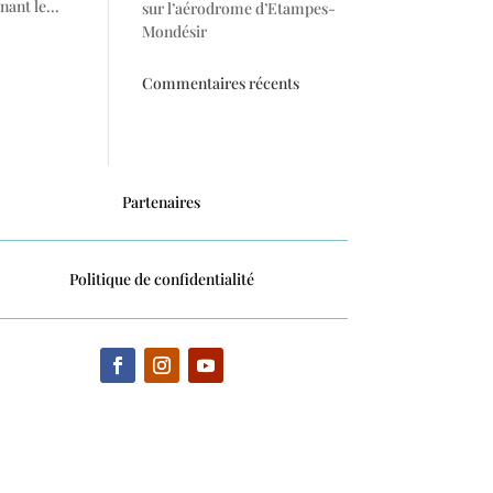
ant le...
sur l’aérodrome d’Etampes-
Mondésir
Commentaires récents
Partenaires
Politique de confidentialité