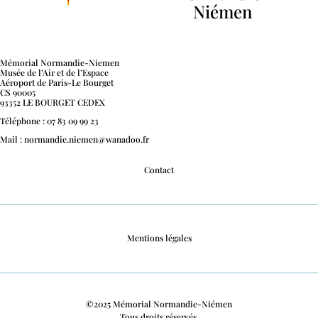
Niémen
Mémorial Normandie-Niemen
Musée de l’Air et de l’Espace
Aéroport de Paris-Le Bourget
CS 90005
93352 LE BOURGET CEDEX
Téléphone : 07 83 09 99 23
Mail : normandie.niemen@wanadoo.fr
Contact
Mentions légales
©2025 Mémorial Normandie-Niémen
Tous droits réservés.