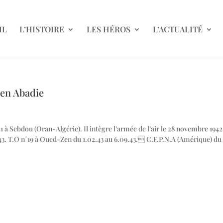
IL
L’HISTOIRE
LES HÉROS
L’ACTUALITÉ
ien Abadie
1921 à Sebdou (Oran-Algérie). Il intègre l’armée de l’air le 28 novembre 194
.43. T.O n°19 à Oued-Zen du 1.02.43 au 6.09.43. C.F.P.N.A (Amérique) du 