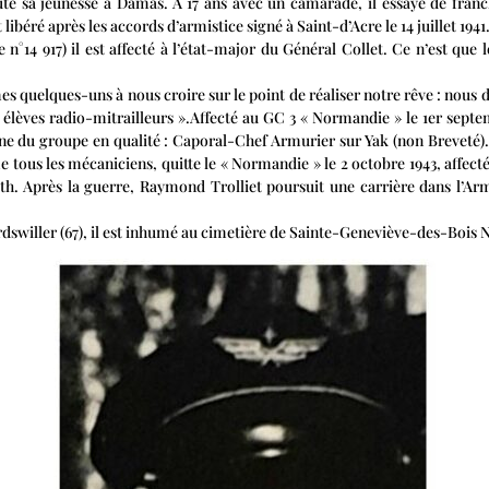
ute sa jeunesse à Damas. A 17 ans avec un camarade, il essaye de franchi
ibéré après les accords d’armistice signé à Saint-d’Acre le 14 juillet 1941
e n°14 917) il est affecté à l’état-major du Général Collet. Ce n’est que
mes quelques-uns à nous croire sur le point de réaliser notre rêve : nous d
èves radio-mitrailleurs ».Affecté au GC 3 « Normandie » le 1er septe
e du groupe en qualité : Caporal-Chef Armurier sur Yak (non Breveté).A
 tous les mécaniciens, quitte le « Normandie » le 2 octobre 1943, affecté
th. Après la guerre, Raymond Trolliet poursuit une carrière dans l’Armée
rdswiller (67), il est inhumé au cimetière de Sainte-Geneviève-des-Bois 