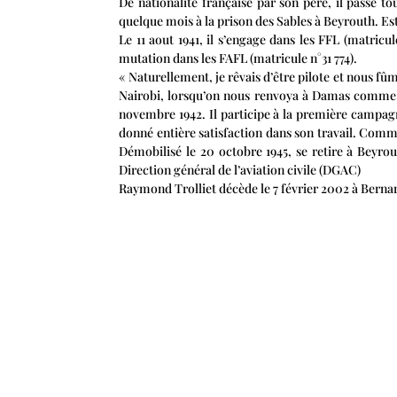
De nationalité française par son père, il passe to
quelque mois à la prison des Sables à Beyrouth. Est l
Le 11 aout 1941, il s’engage dans les FFL (matricul
mutation dans les FAFL (matricule n°31 774).
« Naturellement, je rêvais d’être pilote et nous fû
Nairobi, lorsqu’on nous renvoya à Damas comme él
novembre 1942. Il participe à la première campagn
donné entière satisfaction dans son travail. Comme
Démobilisé le 20 octobre 1945, se retire à Beyrou
Direction général de l’aviation civile (DGAC)
Raymond Trolliet décède le 7 février 2002 à Berna