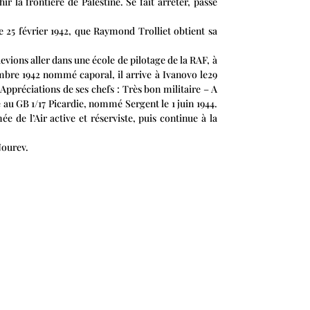
r la frontière de Palestine. Se fait arrêter, passe
.
 le 25 février 1942, que Raymond Trolliet obtient sa
evions aller dans une école de pilotage de la RAF, à
mbre 1942 nommé caporal, il arrive à Ivanovo le29
ppréciations de ses chefs : Très bon militaire – A
 au GB 1/17 Picardie, nommé Sergent le 1 juin 1944.
 de l’Air active et réserviste, puis continue à la
Nourev.