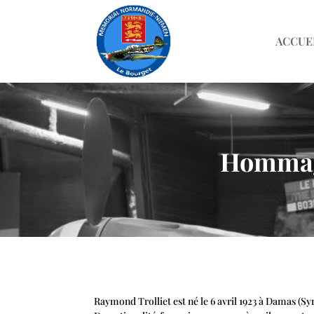
ACCUE
Hommage
Raymond Trolliet est né le 6 avril 1923 à Damas (Syr