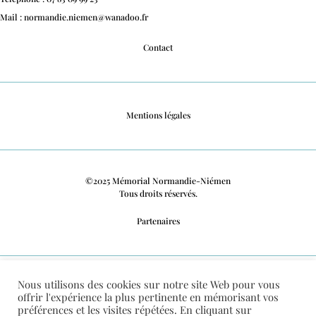
Mail : normandie.niemen@wanadoo.fr
Contact
Mentions légales
©2025 Mémorial Normandie-Niémen
Tous droits réservés.
Partenaires
Nous utilisons des cookies sur notre site Web pour vous
Politique de confidentialité
offrir l'expérience la plus pertinente en mémorisant vos
préférences et les visites répétées. En cliquant sur