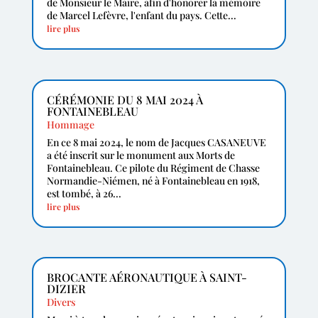
de Monsieur le Maire, afin d'honorer la mémoire
de Marcel Lefèvre, l'enfant du pays. Cette...
lire plus
CÉRÉMONIE DU 8 MAI 2024 À
FONTAINEBLEAU
Hommage
En ce 8 mai 2024, le nom de Jacques CASANEUVE
a été inscrit sur le monument aux Morts de
Fontainebleau. Ce pilote du Régiment de Chasse
Normandie-Niémen, né à Fontainebleau en 1918,
est tombé, à 26...
lire plus
BROCANTE AÉRONAUTIQUE À SAINT-
DIZIER
Divers