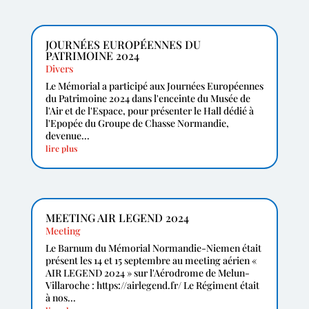
JOURNÉES EUROPÉENNES DU
PATRIMOINE 2024
Divers
Le Mémorial a participé aux Journées Européennes
du Patrimoine 2024 dans l'enceinte du Musée de
l'Air et de l'Espace, pour présenter le Hall dédié à
l'Epopée du Groupe de Chasse Normandie,
devenue...
lire plus
MEETING AIR LEGEND 2024
Meeting
Le Barnum du Mémorial Normandie-Niemen était
présent les 14 et 15 septembre au meeting aérien «
AIR LEGEND 2024 » sur l'Aérodrome de Melun-
Villaroche : https://airlegend.fr/ Le Régiment était
à nos...