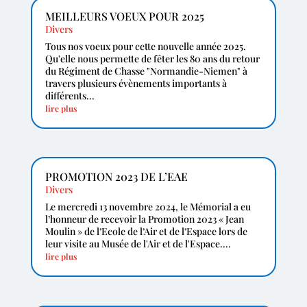
MEILLEURS VOEUX POUR 2025
Divers
Tous nos voeux pour cette nouvelle année 2025.
Qu'elle nous permette de fêter les 80 ans du retour
du Régiment de Chasse "Normandie-Niemen" à
travers plusieurs évènements importants à
différents...
lire plus
PROMOTION 2023 DE L’EAE
Divers
Le mercredi 13 novembre 2024, le Mémorial a eu
l’honneur de recevoir la Promotion 2023 « Jean
Moulin » de l’Ecole de l’Air et de l’Espace lors de
leur visite au Musée de l'Air et de l'Espace....
lire plus