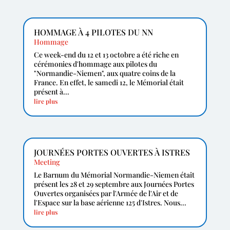
HOMMAGE À 4 PILOTES DU NN
Hommage
Ce week-end du 12 et 13 octobre a été riche en
cérémonies d'hommage aux pilotes du
"Normandie-Niemen", aux quatre coins de la
France. En effet, le samedi 12, le Mémorial était
présent à...
lire plus
JOURNÉES PORTES OUVERTES À ISTRES
Meeting
Le Barnum du Mémorial Normandie-Niemen était
présent les 28 et 29 septembre aux Journées Portes
Ouvertes organisées par l'Armée de l'Air et de
l'Espace sur la base aérienne 125 d'Istres. Nous...
lire plus