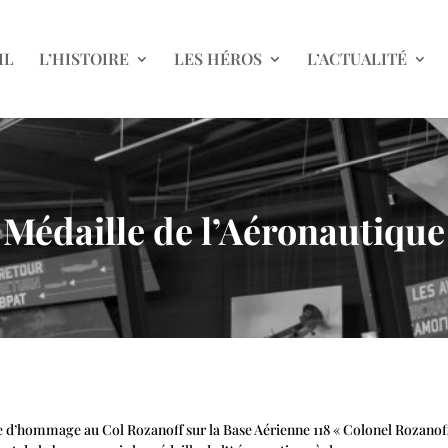
IL
L’HISTOIRE
LES HÉROS
L’ACTUALITÉ
Médaille de l’Aéronautique
ire d’hommage au Col Rozanoff sur la Base Aérienne 118 « Colonel Rozanoff