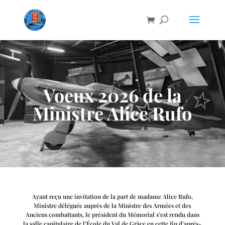
Voeux 2026 de la
Ministre Alice Rufo
Ayant reçu une invitation de la part de madame Alice Rufo,
Ministre déléguée auprès de la Ministre des Armées et des
Anciens combattants, le président du Mémorial s’est rendu dans
la salle capitulaire de l’École du Val de Grâce en cette fin d’après-